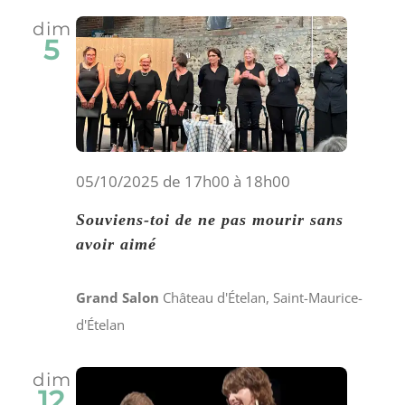
dim
5
05/10/2025 de 17h00
à
18h00
Souviens-toi de ne pas mourir sans
avoir aimé
Grand Salon
Château d'Ételan, Saint-Maurice-
d'Ételan
dim
12